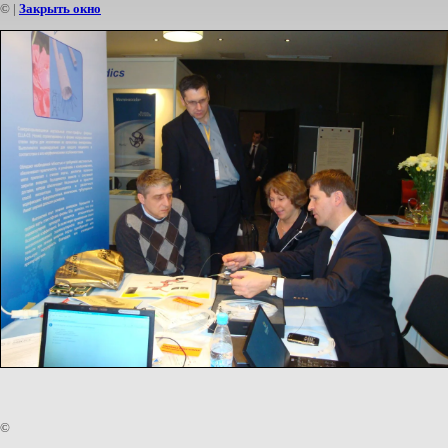
©
|
Закрыть окно
©