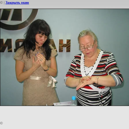
©
|
Закрыть окно
©